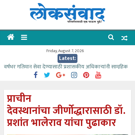
Skip
to
content
लोकसंवाद
ताज्या
घडामोडी
Friday, August 7, 2026
Latest:
वर्षभर गतिमान सेवा देण्यासाठी प्रशासकीय अधिकाऱ्यांनी सामुहिक
प्रयत्न करावे – आमदार काळे
वाढीव निधी देण्यास पाणीपुरवठा मंत्री सकारात्मक – आ.आशुतोष
काळे
प्राचीन
आत्मामालिक गुरूकूलाचे २२८ विद्यार्थी शिष्यवृत्तीस पात्र
देवस्थानांचा जीर्णोद्धारासाठी डॉ.
ईच्छा आणि मेहनतीच्या बळावर यश मिळवता येते – शिवप्रसाद
पंडोरे
प्रशांत भालेराव यांचा पुढाकार
आमदार आशुतोष काळे यांचा वाढदिवस विविध सामाजिक
उपक्रमांनी साजरा