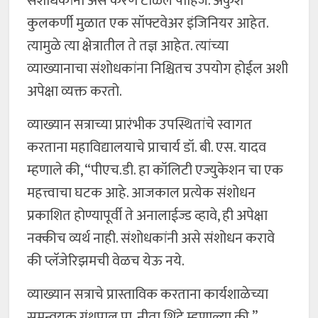
संशोधकांनी असे करणे टाळले पाहिजे. अंकुश
कुलकर्णी मुळात एक सॉफ्टवेअर इंजिनियर आहेत.
त्यामुळे त्या क्षेत्रातील ते तज्ञ आहेत. त्यांच्या
व्याख्यानाचा संशोधकांना निश्चितच उपयोग होईल अशी
अपेक्षा व्यक्त करतो.
व्याख्यान सत्राच्या प्रारंभीक उपस्थितांचे स्वागत
करताना महाविद्यालयाचे प्राचार्य डॉ. बी. एस. यादव
म्हणाले की, “पीएच.डी. हा कॉलिटी एज्युकेशन चा एक
महत्त्वाचा घटक आहे. आजकाल प्रत्येक संशोधन
प्रकाशित होण्यापूर्वी ते अनालाईज्ड व्हावे, ही अपेक्षा
नक्कीच व्यर्थ नाही. संशोधकांनी असे संशोधन करावे
की प्लॅजेरिझमची वेळच येऊ नये.
व्याख्यान सत्राचे प्रास्ताविक करताना कार्यशाळेच्या
समन्वयक ग्रंथपाल प्रा. नीता शिंदे म्हणाल्या की ”