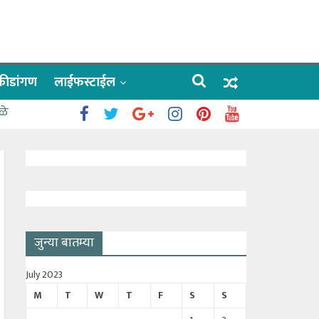
क्रीडांगण
लाईफस्टाईल
ळे
जुन्या बातम्या
July 2023
M
T
W
T
F
S
S