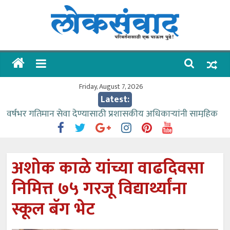
Skip
to
content
लोकसंवाद
ताज्या
घडामोडी
Friday, August 7, 2026
Latest:
वर्षभर गतिमान सेवा देण्यासाठी प्रशासकीय अधिकाऱ्यांनी सामुहिक
प्रयत्न करावे – आमदार काळे
वाढीव निधी देण्यास पाणीपुरवठा मंत्री सकारात्मक – आ.आशुतोष
काळे
अशोक काळे यांच्या वाढदिवसा
आत्मामालिक गुरूकूलाचे २२८ विद्यार्थी शिष्यवृत्तीस पात्र
निमित्त ७५ गरजू विद्यार्थ्यांना
ईच्छा आणि मेहनतीच्या बळावर यश मिळवता येते – शिवप्रसाद
पंडोरे
स्कूल बॅग भेट
आमदार आशुतोष काळे यांचा वाढदिवस विविध सामाजिक
उपक्रमांनी साजरा