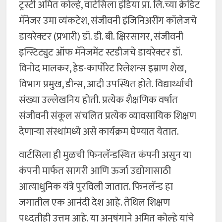
ट्रस्टी अमित कोल्हे, वार्टसिला इंडिया प्रा. लि.च्या क्रेडिट
मॅनेजर उमा व्यंकटेश, संजीवनी इंजिनिअरींग कॉलेजचे
डायरेक्टर (प्रभारी) डॉ. डी. बी. क्षिरसागर, संजीवनी
इन्स्टिट्युट ऑफ मॅनेजमेंट स्टडीजचे डायरेक्टर डॉ.
विनोद मालकर, हेड-कार्पोरेट रिलेशन्स इम्राण शेख,
विभाग प्रमुख, डीन्स, आदी उपस्थित होते. विद्यार्थ्यांची
संख्या उल्लेखनिय होती. प्रत्येक शैक्षणिक वर्षात
संजीवनी संकूल संचलित प्रत्येक व्यावसायिक शिक्षण
देणाऱ्या संस्थांमध्ये असे कार्यक्रम घेण्यात येतात.
वार्टसिला ही मुळची फिनलॅन्डस्थित कंपनी असुन या
कंपनी मार्फत सागरी आणि ऊर्जा उद्योगासाठी
आत्याधुनिक यंत्रे पुरविली जातात. फिनलॅन्ड हा
जगातील एक आनंदी देश आहे. तेथिल शिक्षण
पध्दतीही उत्तम आहे. या अनुषंगाने अमित कोल्हे यांचे