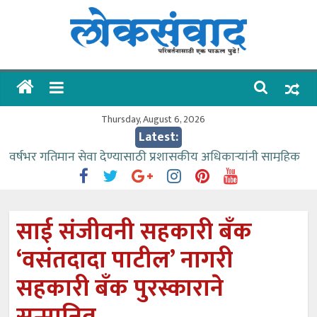
Skip
to
content
लोकसंवाद
ताज्या
घडामोडी
Thursday, August 6, 2026
Latest:
वर्षभर गतिमान सेवा देण्यासाठी प्रशासकीय अधिकाऱ्यांनी सामुहिक
प्रयत्न करावे – आमदार काळे
वाढीव निधी देण्यास पाणीपुरवठा मंत्री सकारात्मक – आ.आशुतोष
काळे
साई संजीवनी सहकारी बँक
आत्मामालिक गुरूकूलाचे २२८ विद्यार्थी शिष्यवृत्तीस पात्र
‘वसंतदादा पाटील’ नागरी
ईच्छा आणि मेहनतीच्या बळावर यश मिळवता येते – शिवप्रसाद
पंडोरे
सहकारी बँक पुरस्काराने
आमदार आशुतोष काळे यांचा वाढदिवस विविध सामाजिक
उपक्रमांनी साजरा