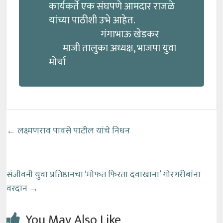
कार्यकर्ते एक संघपणे आमदार राजळे
यांच्या पाठीशी उभे आहेत.
गंगाभाऊ खेडकर
माजी तालुका अध्यक्ष, भाजपा युवा
मोर्चा
←
लक्ष्मणराव पावसे पाटील यांचे निधन
संजीवनी युवा प्रतिष्ठानचा ‘मोफत फिरता दवाखाना’ गोरगरीबांना
वरदान
→
You May Also Like