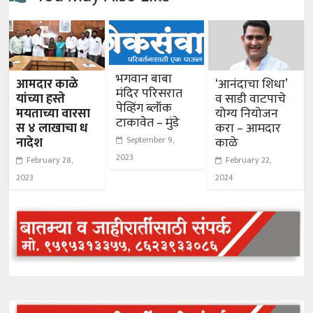
भगवान बाबा
आमदार काळे
‘आनंदाचा शिधा’
मंदिर परिसरात
यांच्या हस्ते
व साडी वाटपाचे
पेव्हिंग ब्लॉक
मयताच्या वारसा
योग्य नियोजन
टाकावेत – मुंडे
स ४ लाखाचा ध
करा – आमदार
नादेश
काळे
September 9,
2023
February 28,
February 22,
2023
2024