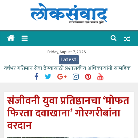
Skip
to
content
लोकसंवाद
ताज्या
घडामोडी
Friday, August 7, 2026
Latest:
वर्षभर गतिमान सेवा देण्यासाठी प्रशासकीय अधिकाऱ्यांनी सामुहिक
प्रयत्न करावे – आमदार काळे
वाढीव निधी देण्यास पाणीपुरवठा मंत्री सकारात्मक – आ.आशुतोष
काळे
संजीवनी युवा प्रतिष्ठानचा ‘मोफत
आत्मामालिक गुरूकूलाचे २२८ विद्यार्थी शिष्यवृत्तीस पात्र
फिरता दवाखाना’ गोरगरीबांना
ईच्छा आणि मेहनतीच्या बळावर यश मिळवता येते – शिवप्रसाद
पंडोरे
वरदान
आमदार आशुतोष काळे यांचा वाढदिवस विविध सामाजिक
उपक्रमांनी साजरा