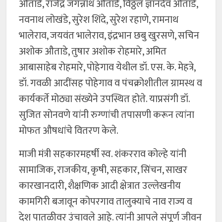
औताडे, राजेंद्र जगन्नाथ औताडे, विठ्ठल ज्ञानदेव औताडे,
नवनाथ लोखंडे, सुरेश शिंदे, सुरेश रहाणे, रामनाथ
भालेराव, जयवंत भालेराव, इंद्रभान छबु खुरसणे, सचिन
अशोक औताडे, तुषार अशोक रोहमारे, अमित
आबासाहेब रोहमारे, पोहेगाव येथील डॉ. एस. के. मेहत्रे,
डॉ. गवळी आदींसह पोहेगाव व पंचक्रोशीतील ग्रामस्थ व
कार्यकर्ते मोठ्या संख्येने उपस्थित होते. याप्रसंगी डॉ.
सुजित सोनवणे यांनी रुग्णांची तपासणी करून त्यांना
मोफत औषधांचे वितरण केले.
माजी मंत्री सहकारमहर्षी स्व. शंकरराव कोल्हे यांनी
सामाजिक, राजकीय, कृषी, सहकार, सिंचन, साखर
कारखानदारी, शैक्षणिक आदी क्षेत्रात उल्लेखनीय
कामगिरी बजावून कोपरगाव तालुक्याचे नाव राज्य व
देश पातळीवर उंचावले आहे. त्यांनी आपले संपूर्ण जीवन