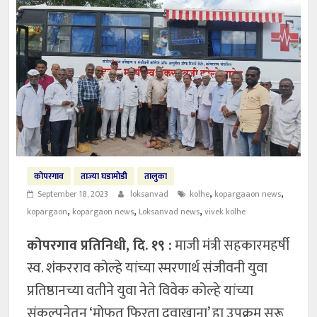
कोपरगाव
ताज्या घडामोडी
तालुका
,
,
September 18, 2023
loksanvad
kolhe
kopargaaon news
,
,
,
kopargaon
kopargaon news
Loksanvad news
vivek kolhe
कोपरगाव प्रतिनिधी, दि. १९ :
माजी मंत्री सहकारमहर्षी
स्व. शंकरराव कोल्हे यांच्या स्मरणार्थ संजीवनी युवा
प्रतिष्ठानच्या वतीने युवा नेते विवेक कोल्हे यांच्या
संकल्पनेतून ‘मोफत फिरता दवाखाना’ हा उपक्रम सुरू