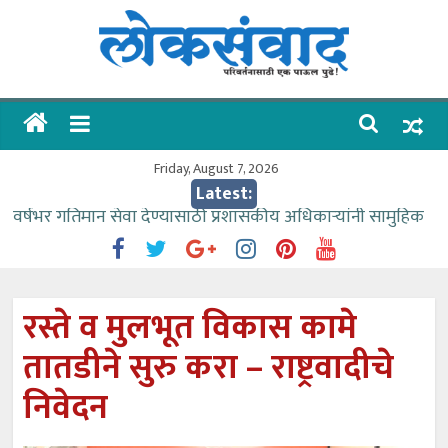
Skip
to
content
लोकसंवाद
ताज्या
घडामोडी
Friday, August 7, 2026
Latest:
वर्षभर गतिमान सेवा देण्यासाठी प्रशासकीय अधिकाऱ्यांनी सामुहिक
प्रयत्न करावे – आमदार काळे
वाढीव निधी देण्यास पाणीपुरवठा मंत्री सकारात्मक – आ.आशुतोष
काळे
रस्ते व मुलभूत विकास कामे
आत्मामालिक गुरूकूलाचे २२८ विद्यार्थी शिष्यवृत्तीस पात्र
तातडीने सुरु करा – राष्ट्रवादीचे
ईच्छा आणि मेहनतीच्या बळावर यश मिळवता येते – शिवप्रसाद
पंडोरे
निवेदन
आमदार आशुतोष काळे यांचा वाढदिवस विविध सामाजिक
उपक्रमांनी साजरा