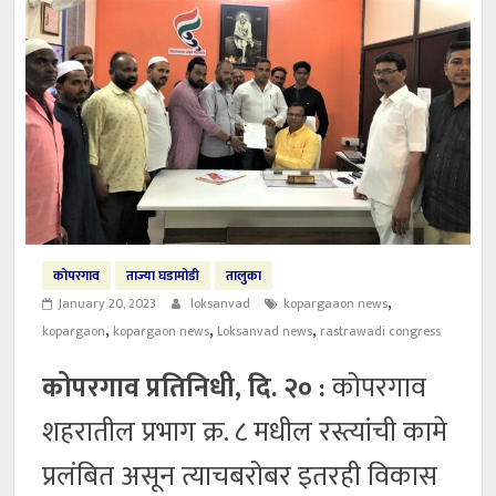
कोपरगाव
ताज्या घडामोडी
तालुका
,
January 20, 2023
loksanvad
kopargaaon news
,
,
,
kopargaon
kopargaon news
Loksanvad news
rastrawadi congress
कोपरगाव प्रतिनिधी, दि. २० :
कोपरगाव
शहरातील प्रभाग क्र. ८ मधील रस्त्यांची कामे
प्रलंबित असून त्याचबरोबर इतरही विकास