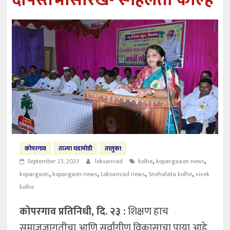
दीपस्तंभासारखे- स्नेहलता कोल्हे
कोपरगाव
ताज्या घडामोडी
तालुका
,
,
September 23, 2023
loksanvad
kolhe
kopargaaon news
,
,
,
,
kopargaon
kopargaon news
Loksanvad news
Snehalata kolhe
vivek
kolhe
कोपरगाव प्रतिनिधी, दि. २३ :
शिक्षण हाच
समाजजागृतीचा आणि सर्वांगीण विकासाचा पाया आहे,