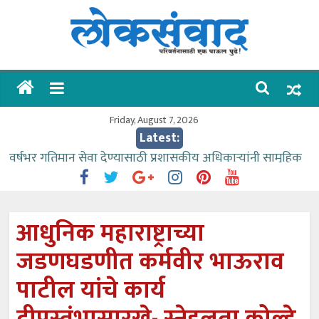
Skip
to
content
लोकसंवाद
ताज्या
घडामोडी
Friday, August 7, 2026
Latest:
वर्षभर गतिमान सेवा देण्यासाठी प्रशासकीय अधिकाऱ्यांनी सामुहिक
प्रयत्न करावे – आमदार काळे
वाढीव निधी देण्यास पाणीपुरवठा मंत्री सकारात्मक – आ.आशुतोष
काळे
आधुनिक महाराष्ट्राच्या
आत्मामालिक गुरूकूलाचे २२८ विद्यार्थी शिष्यवृत्तीस पात्र
जडणघडणीत कर्मवीर भाऊराव
ईच्छा आणि मेहनतीच्या बळावर यश मिळवता येते – शिवप्रसाद
पंडोरे
पाटील यांचे कार्य
आमदार आशुतोष काळे यांचा वाढदिवस विविध सामाजिक
उपक्रमांनी साजरा