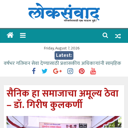
Skip
to
content
लोकसंवाद
ताज्या
घडामोडी
Friday, August 7, 2026
Latest:
वर्षभर गतिमान सेवा देण्यासाठी प्रशासकीय अधिकाऱ्यांनी सामुहिक
प्रयत्न करावे – आमदार काळे
वाढीव निधी देण्यास पाणीपुरवठा मंत्री सकारात्मक – आ.आशुतोष
काळे
सैनिक हा समाजाचा अमूल्य ठेवा
आत्मामालिक गुरूकूलाचे २२८ विद्यार्थी शिष्यवृत्तीस पात्र
– डॉ. गिरीष कुलकर्णी
ईच्छा आणि मेहनतीच्या बळावर यश मिळवता येते – शिवप्रसाद
पंडोरे
आमदार आशुतोष काळे यांचा वाढदिवस विविध सामाजिक
उपक्रमांनी साजरा