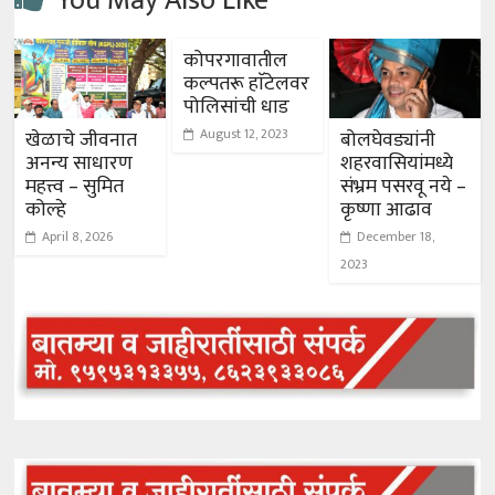
You May Also Like
कोपरगावातील
कल्पतरू हाॅटेलवर
पोलिसांची धाड
August 12, 2023
खेळाचे जीवनात
बोलघेवड्यांनी
अनन्य साधारण
शहरवासियांमध्ये
महत्त्व – सुमित
संभ्रम पसरवू नये –
कोल्हे
कृष्णा आढाव
April 8, 2026
December 18,
2023