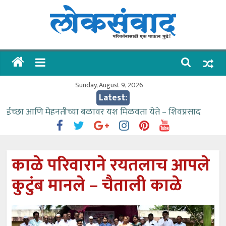
Skip
to
content
लोकसंवाद
ताज्या
घडामोडी
Sunday, August 9, 2026
Latest:
ईच्छा आणि मेहनतीच्या बळावर यश मिळवता येते – शिवप्रसाद
पंडोरे
गौतम बँकेसारखी दुसरी बँक महाराष्ट्रात नाही – आमदार काळे
संजीवनीच्या विद्यार्थ्यांनी घेतली विमानतळ कार्यप्रणालीची माहिती
काळे परिवाराने रयतलाच आपले
वाढीव निधी देण्यास पाणीपुरवठा मंत्री सकारात्मक – आ.आशुतोष
कुटुंब मानले – चैताली काळे
काळे
आत्मामालिक गुरूकूलाचे २२८ विद्यार्थी शिष्यवृत्तीस पात्र