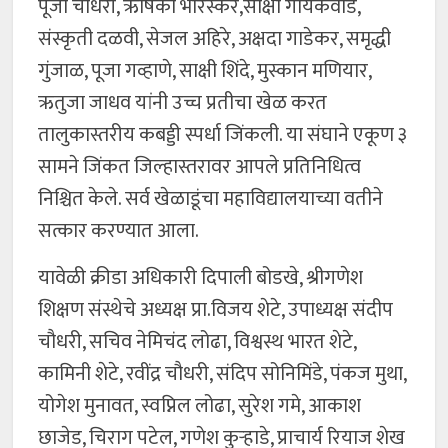
पूजा चौधरी, ऋषिका भारस्कर,साक्षी गायकवाड,
संस्कृती दळवी, सेजल अहिरे, अक्षदा गाडेकर, समृद्धी
गुंजाळ, पूजा गव्हाणे, साक्षी शिंदे, मुस्कान मणियार,
ऋतुजा जाधव यांनी उच्च प्रतीचा खेळ करत
तालुकास्तरीय कबड्डी स्पर्धा जिंकली. या संघाने एकूण ३
सामने जिंकत जिल्हास्तरावर आपले प्रतिनिधित्व
निश्चित केले. सर्व खेळाडूंचा महाविद्यालयाच्या वतीने
सत्कार करण्यात आला.
यावेळी क्रीडा अधिकारी दिपाली बोडखे, श्रीगणेश
शिक्षण संस्थेचे अध्यक्ष प्रा.विजय शेटे, उपाध्यक्ष संदीप
चौधरी, सचिव नेमिचंद लोढा, विश्वस्थ भारत शेटे,
कामिनी शेटे, रवींद्र चौधरी, संदिप सोनिमिंडे, पंकज मुथा,
योगेश मुनावत, स्वप्निल लोढा, सुरेश गमे, आकाश
छाजेड, चिराग पटेल, गणेश कुऱ्हाडे, प्राचार्य रियाज शेख