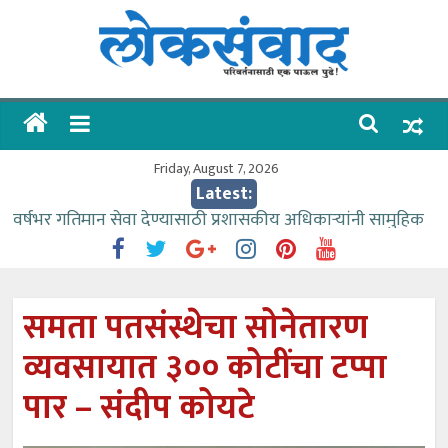
Skip
to
content
लोकसंवाद
ताज्या
घडामोडी
Friday, August 7, 2026
Latest:
वर्षभर गतिमान सेवा देण्यासाठी प्रशासकीय अधिकाऱ्यांनी सामुहिक
प्रयत्न करावे – आमदार काळे
वाढीव निधी देण्यास पाणीपुरवठा मंत्री सकारात्मक – आ.आशुतोष
काळे
समता पतसंस्थेचा सोनेतारण
आत्मामालिक गुरूकूलाचे २२८ विद्यार्थी शिष्यवृत्तीस पात्र
व्यवसायात ३०० कोटींचा टप्पा
ईच्छा आणि मेहनतीच्या बळावर यश मिळवता येते – शिवप्रसाद
पंडोरे
पार – संदीप कोयटे
आमदार आशुतोष काळे यांचा वाढदिवस विविध सामाजिक
उपक्रमांनी साजरा