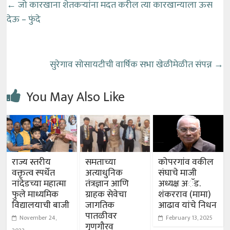
←
जो कारखाना शेतकऱ्यांना मदत करील त्या कारखान्याला ऊस
देऊ – फुंदे
सुरेगाव सोसायटीची वार्षिक सभा खेळीमेळीत संपन्न
→
You May Also Like
राज्य स्तरीय
समताच्या
कोपरगांव वकील
वक्तृत्व स्पर्धेत
अत्याधुनिक
संघाचे माजी
नांदेडच्या महात्मा
तंत्रज्ञान आणि
अध्यक्ष अॅड.
फुले माध्यमिक
ग्राहक सेवेचा
शंकरराव (मामा)
विद्यालयाची बाजी
जागतिक
आढाव यांचे निधन
पातळीवर
November 24,
February 13, 2025
गुणगौरव