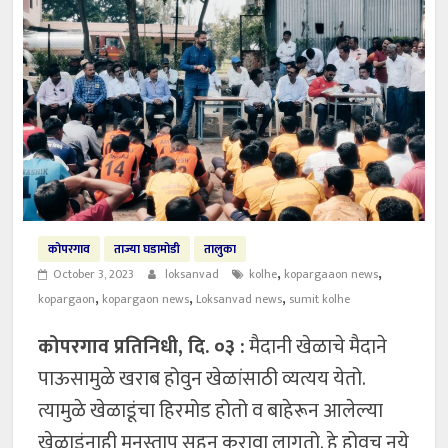
कोपरगाव
ताज्या घडामोडी
तालुका
,
,
October 3, 2023
loksanvad
kolhe
kopargaaon news
,
,
,
kopargaon
kopargaon news
Loksanvad news
sumit kolhe
कोपरगाव प्रतिनिधी, दि. ०३ :
मैदानी खेळाचे मैदाने
पाऊसामुळे खराब होवुन खेळांसाठी व्यत्यय येतो.
त्यामुळे खेळाडूंचा हिरमोड होतो व बाहेरून आलेल्या
खेळाडूंनाही मनस्ताप सहन करावा लागतो. हे होवुच नये