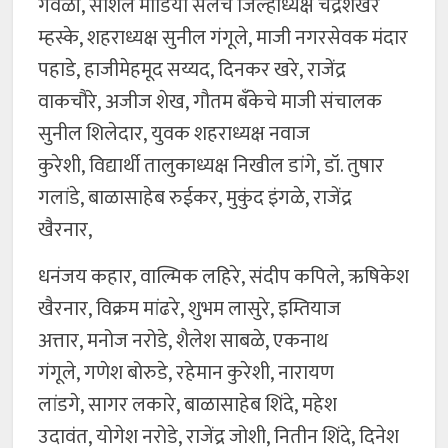
गवळी, सोशल मीडिया सेलचे जिल्हाध्यक्ष चंद्रशेखर
म्हस्के, शहराध्यक्ष सुनील गंगूले, माजी नगरसेवक मंदार
पहाडे, हाजीमेहमूद सय्यद, दिनकर खरे, राजेंद्र
वाकचौरे, अजीज शेख, गौतम बँकेचे माजी संचालक
सुनील शिलेदार, युवक शहराध्यक्ष नवाज
कुरेशी, विद्यार्थी तालुकाध्यक्ष निखील डांगे, डॉ. तुषार
गलांडे, बाळासाहेब रुईकर, मुकुंद इंगळे, राजेंद्र
खैरनार,
धनंजय कहार, वाल्मिक लहिरे, संदीप कपिले, ऋषिकेश
खैरनार, विक्रम मांढरे, शुभम लासुरे, इम्तियाज
अत्तार, मनोज नरोडे, शैलेश साबळे, एकनाथ
गंगूले, गणेश बोरुडे, रहेमान कुरेशी, नारायण
लांडगे, सागर लकारे, बाळासाहेब शिंदे, महेश
उदावंत, योगेश नरोडे, राजेंद्र जोशी, नितीन शिंदे, दिनेश