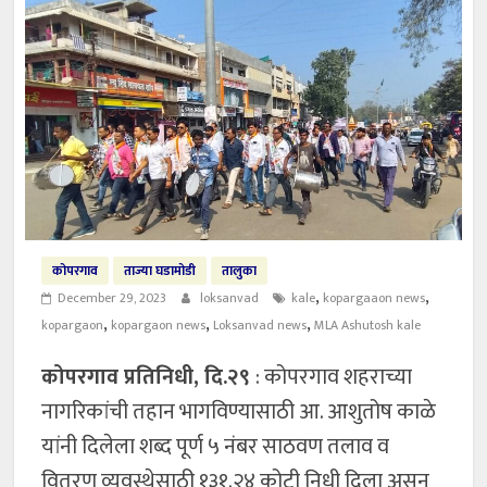
कोपरगाव
ताज्या घडामोडी
तालुका
,
,
December 29, 2023
loksanvad
kale
kopargaaon news
,
,
,
kopargaon
kopargaon news
Loksanvad news
MLA Ashutosh kale
कोपरगाव प्रतिनिधी, दि.२९
: कोपरगाव शहराच्या
नागरिकांची तहान भागविण्यासाठी आ. आशुतोष काळे
यांनी दिलेला शब्द पूर्ण ५ नंबर साठवण तलाव व
वितरण व्यवस्थेसाठी १३१.२४ कोटी निधी दिला असून