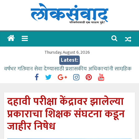
Skip
to
content
लोकसंवाद
ताज्या
घडामोडी
Thursday, August 6, 2026
Latest:
वर्षभर गतिमान सेवा देण्यासाठी प्रशासकीय अधिकाऱ्यांनी सामुहिक
प्रयत्न करावे – आमदार काळे
वाढीव निधी देण्यास पाणीपुरवठा मंत्री सकारात्मक – आ.आशुतोष
काळे
दहावी परीक्षा केंद्रावर झालेल्या
आत्मामालिक गुरूकूलाचे २२८ विद्यार्थी शिष्यवृत्तीस पात्र
प्रकाराचा शिक्षक संघटना कडून
ईच्छा आणि मेहनतीच्या बळावर यश मिळवता येते – शिवप्रसाद
पंडोरे
जाहीर निषेध
आमदार आशुतोष काळे यांचा वाढदिवस विविध सामाजिक
उपक्रमांनी साजरा