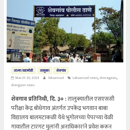
ताज्या घडामोडी
तालुका
शेवगांव
,
,
March 30, 2024
loksanvad
Loksanvad news
shevagaon
shevgaon news
शेवगाव प्रतिनिधी, दि. ३० :
तालुक्यातील एसएससी
परीक्षा केंद्र बोधेगाव अंतर्गत उपकेंद्र भगवान बाबा
विद्यालय बालमटाकळी येथे भूगोलच्या पेपरच्या वेळी
गावातील टारगट मुलांनी अनाधिकारांने प्रवेश करून