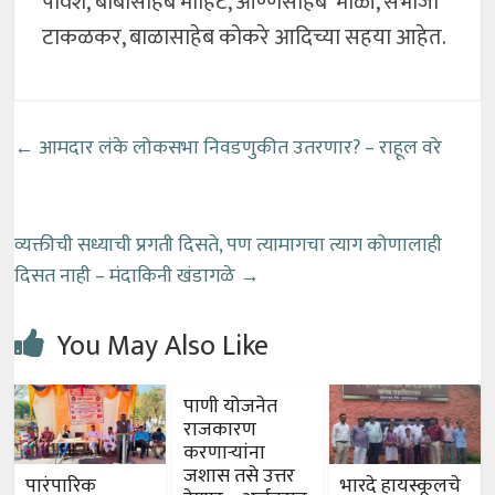
पावशे, बाबासाहेब मोहिटे, आण्णसाहेब माळी, संभाजी
टाकळकर, बाळासाहेब कोकरे आदिच्या सहया आहेत.
←
आमदार लंके लोकसभा निवडणुकीत उतरणार? – राहूल वरे
व्यक्तीची सध्याची प्रगती दिसते, पण त्यामागचा त्याग कोणालाही
दिसत नाही – मंदाकिनी खंडागळे
→
You May Also Like
पाणी योजनेत
राजकारण
करणाऱ्यांना
जशास तसे उत्तर
पारंपारिक
भारदे हायस्कूलचे