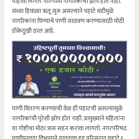
पाहावी लागते. परिणामी नागरिकांची झोप होत नाही.
संध्या हिवाळा ऋतू सुरू असल्याने पहाटे थंडीमुळे
नागरिकांना पिण्याचे पाणी साठवण करण्यासाठी मोठी
डोकेदुखी ठरत आहे.
पाणी वितरण करण्याची वेळ ही पहाटची असल्यामुळे
नागरिकांची पुरेशी झोप होत नाही. प्रामुख्याने महिलांना
या गोष्टीचा मोठा त्रास सहन करावा लागतो. नगरपरिषद
पाणीपुरवठा विभागाने गावठाण हद्द परिसरात पहाटे ६