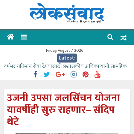
Skip
to
content
लोकसंवाद
ताज्या
घडामोडी
Friday, August 7, 2026
Latest:
वर्षभर गतिमान सेवा देण्यासाठी प्रशासकीय अधिकाऱ्यांनी सामुहिक
प्रयत्न करावे – आमदार काळे
वाढीव निधी देण्यास पाणीपुरवठा मंत्री सकारात्मक – आ.आशुतोष
काळे
उजनी उपसा जलसिंचन योजना
आत्मामालिक गुरूकूलाचे २२८ विद्यार्थी शिष्यवृत्तीस पात्र
यावर्षीही सुरु राहणार– संदिप
ईच्छा आणि मेहनतीच्या बळावर यश मिळवता येते – शिवप्रसाद
पंडोरे
थेटे
आमदार आशुतोष काळे यांचा वाढदिवस विविध सामाजिक
उपक्रमांनी साजरा