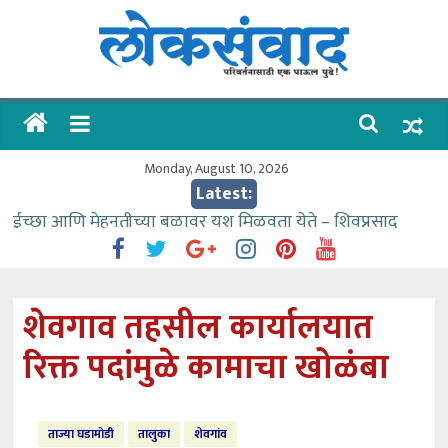
Skip
to
content
लोकसंवाद
ताज्या
घडामोडी
Monday, August 10, 2026
Latest:
ईच्छा आणि मेहनतीच्या बळावर यश मिळवता येते – शिवप्रसाद
पंडोरे
गौतम बँकेसारखी दुसरी बँक महाराष्ट्रात नाही – आमदार काळे
संजीवनीच्या विद्यार्थ्यांनी घेतली विमानतळ कार्यप्रणालीची माहिती
शेवगाव तहसील कार्यालयात
वाढीव निधी देण्यास पाणीपुरवठा मंत्री सकारात्मक – आ.आशुतोष
रिक्त पदांमुळे कामाचा खोळंबा
काळे
आत्मामालिक गुरूकूलाचे २२८ विद्यार्थी शिष्यवृत्तीस पात्र
ताज्या घडामोडी
तालुका
शेवगांव