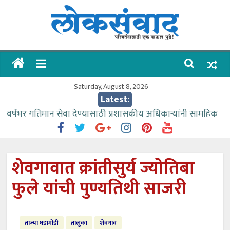
Skip
to
content
लोकसंवाद
ताज्या
घडामोडी
Saturday, August 8, 2026
Latest:
वर्षभर गतिमान सेवा देण्यासाठी प्रशासकीय अधिकाऱ्यांनी सामुहिक
प्रयत्न करावे – आमदार काळे
वाढीव निधी देण्यास पाणीपुरवठा मंत्री सकारात्मक – आ.आशुतोष
काळे
शेवगावात क्रांतीसुर्य ज्योतिबा
आत्मामालिक गुरूकूलाचे २२८ विद्यार्थी शिष्यवृत्तीस पात्र
फुले यांची पुण्यतिथी साजरी
ईच्छा आणि मेहनतीच्या बळावर यश मिळवता येते – शिवप्रसाद
पंडोरे
आमदार आशुतोष काळे यांचा वाढदिवस विविध सामाजिक
ताज्या घडामोडी
तालुका
शेवगांव
उपक्रमांनी साजरा