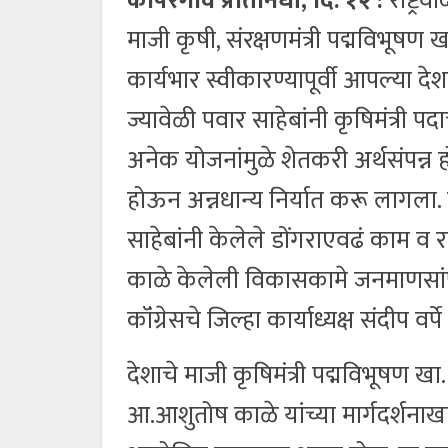
कोपरगाव प्रतिनिधी, दि. १२ :
राष्ट्रव
माजी कृषी, संरक्षणमंत्री पद्मविभूषण ख
कार्यभार स्वीकारण्यापूर्वी आपल्या दे
ज्यावेळी पवार साहेबांनी कृषिमंत्री पदाच
अनेक योजनांमुळे शेतकरी अर्थसंपन्न 
होऊन अन्नधान्य निर्यात करू लागला. रा
साहेबांनी केलेले डोंगराएवढं काम व रा
काळे केलेली विकासकामे जनमाणसांपर्यं
कॉंग्रेसचे जिल्हा कार्याध्यक्ष संदीप वर्प
देशाचे माजी कृषिमंत्री पद्मविभूषण खा
आ.आशुतोष काळे यांच्या मार्गदर्शनाखाल