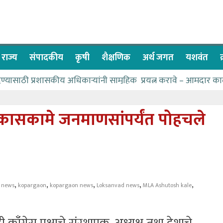
राज्य
संपादकीय
कृषी
शैक्षणिक
अर्थ जगत
यशवंत
देण्यासाठी प्रशासकीय अधिकाऱ्यांनी सामुहिक प्रयत्न करावे – आमदार का
पाणीपुरवठा मंत्री सकारात्मक – आ.आशुतोष काळे
२२८ विद्यार्थी शिष्यवृत्तीस पात्र
कासकामे जनमाणसांपर्यंत पोहचले
ा बळावर यश मिळवता येते – शिवप्रसाद पंडोरे
 यांचा वाढदिवस विविध सामाजिक उपक्रमांनी साजरा
,
,
,
,
,
 news
kopargaon
kopargaon news
Loksanvad news
MLA Ashutosh kale