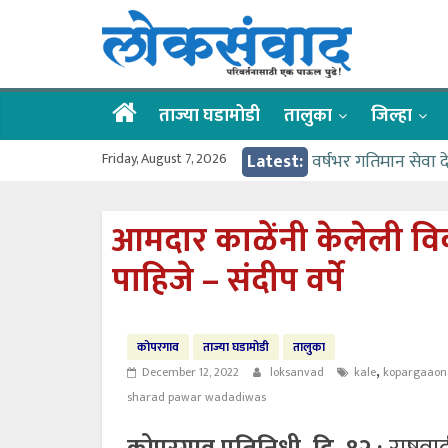
Skip
लोकसंवाद
to
content
ताज्या
घडामोडी
ताज्या घडामोडी
तालुका
जिल्हा
Friday, August 7, 2026
Latest:
वर्षभर गतिमान सेवा 
वाढीव निधी देण्यास 
आत्मामालिक गुरूकूलाचे 
आमदार काळेंनी केलेली वि
ईच्छा आणि मेहनतीच्य
पाहिजे – संदीप वर्पे
आमदार आशुतोष काळे
कोपरगाव
ताज्या घडामोडी
तालुका
,
December 12, 2022
loksanvad
kale
kopargaaon
sharad pawar wadadiwas