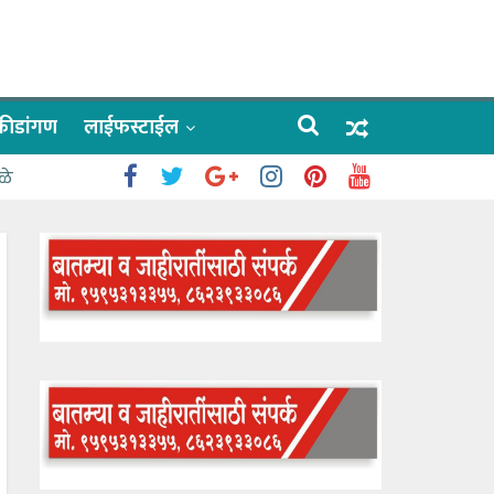
क्रीडांगण
लाईफस्टाईल
ळे