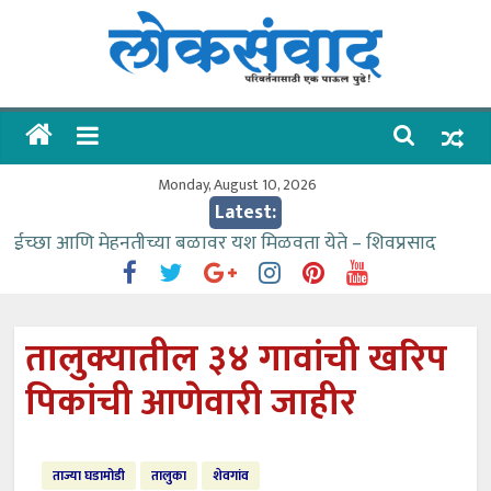
Skip
to
content
लोकसंवाद
ताज्या
घडामोडी
Monday, August 10, 2026
Latest:
ईच्छा आणि मेहनतीच्या बळावर यश मिळवता येते – शिवप्रसाद
पंडोरे
गौतम बँकेसारखी दुसरी बँक महाराष्ट्रात नाही – आमदार काळे
संजीवनीच्या विद्यार्थ्यांनी घेतली विमानतळ कार्यप्रणालीची माहिती
तालुक्यातील ३४ गावांची खरिप
वाढीव निधी देण्यास पाणीपुरवठा मंत्री सकारात्मक – आ.आशुतोष
पिकांची आणेवारी जाहीर
काळे
आत्मामालिक गुरूकूलाचे २२८ विद्यार्थी शिष्यवृत्तीस पात्र
ताज्या घडामोडी
तालुका
शेवगांव