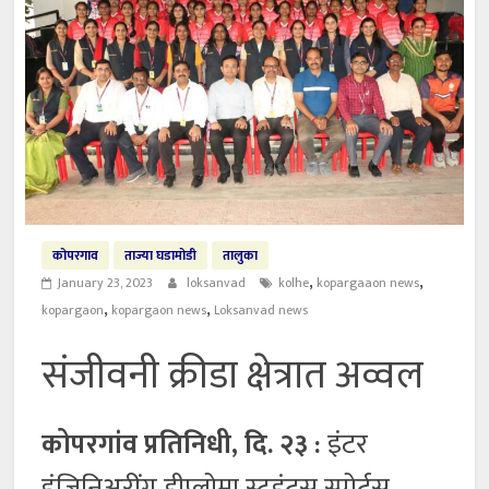
कोपरगाव
ताज्या घडामोडी
तालुका
,
,
January 23, 2023
loksanvad
kolhe
kopargaaon news
,
,
kopargaon
kopargaon news
Loksanvad news
संजीवनी क्रीडा क्षेत्रात अव्वल
कोपरगांव प्रतिनिधी, दि. २३ :
इंटर
इंजिनिअरींग डीप्लोमा स्टुडंटस् स्पोर्टस