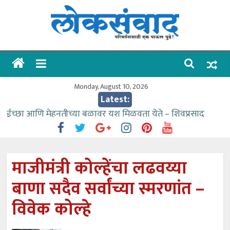
Skip
to
content
लोकसंवाद
ताज्या
घडामोडी
Monday, August 10, 2026
Latest:
ईच्छा आणि मेहनतीच्या बळावर यश मिळवता येते – शिवप्रसाद
पंडोरे
गौतम बँकेसारखी दुसरी बँक महाराष्ट्रात नाही – आमदार काळे
संजीवनीच्या विद्यार्थ्यांनी घेतली विमानतळ कार्यप्रणालीची माहिती
माजीमंत्री कोल्हेंचा लढवय्या
वाढीव निधी देण्यास पाणीपुरवठा मंत्री सकारात्मक – आ.आशुतोष
बाणा सदैव सर्वांच्या स्मरणांत –
काळे
आत्मामालिक गुरूकूलाचे २२८ विद्यार्थी शिष्यवृत्तीस पात्र
विवेक कोल्हे