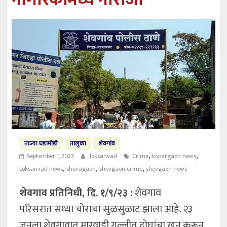
नागरिकांमध्ये नाराजी
ताज्या घडामोडी
तालुका
शेवगांव
,
,
September 1, 2023
loksanvad
Crime
kopargaon news
,
,
,
Loksanvad news
shevagaon
shevgaon crime
shevgaon news
शेवगाव प्रतिनिधी, दि. १/९/२३ :
शेवगाव
परिसरात सध्या चोराचा सुळसुळाट झाला आहे. २३
जूनला शेवगावात मारवाडी गल्लीत दोघांचा खून करून