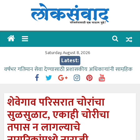
Skip
to
content
लोकसंवाद
ताज्या
घडामोडी
Saturday, August 8, 2026
Latest:
वर्षभर गतिमान सेवा देण्यासाठी प्रशासकीय अधिकाऱ्यांनी सामुहिक
प्रयत्न करावे – आमदार काळे
वाढीव निधी देण्यास पाणीपुरवठा मंत्री सकारात्मक – आ.आशुतोष
काळे
शेवेगाव परिसरात चोरांचा
आत्मामालिक गुरूकूलाचे २२८ विद्यार्थी शिष्यवृत्तीस पात्र
सुळसुळाट, एकाही चोरीचा
ईच्छा आणि मेहनतीच्या बळावर यश मिळवता येते – शिवप्रसाद
पंडोरे
तपास न लागल्याचे
आमदार आशुतोष काळे यांचा वाढदिवस विविध सामाजिक
उपक्रमांनी साजरा