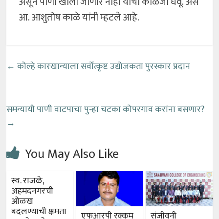
असून पाणी खाली जाणार नाही याची काळजी घेवू. असे
आ. आशुतोष काळे यांनी म्हटले आहे.
←
कोल्हे कारखान्याला सर्वोत्कृष्ट उद्योजकता पुरस्कार प्रदान
समन्यायी पाणी वाटपाचा पुन्हा चटका कोपरगाव करांना बसणार?
→
You May Also Like
स्व. राजळे,
अहमदनगरची
ओळख
बदलण्याची क्षमता
एफआरपी रक्कम
संजीवनी