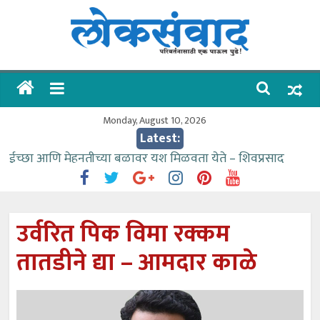
Skip
to
content
लोकसंवाद
ताज्या
घडामोडी
Monday, August 10, 2026
Latest:
ईच्छा आणि मेहनतीच्या बळावर यश मिळवता येते – शिवप्रसाद
पंडोरे
गौतम बँकेसारखी दुसरी बँक महाराष्ट्रात नाही – आमदार काळे
संजीवनीच्या विद्यार्थ्यांनी घेतली विमानतळ कार्यप्रणालीची माहिती
उर्वरित पिक विमा रक्कम
वाढीव निधी देण्यास पाणीपुरवठा मंत्री सकारात्मक – आ.आशुतोष
तातडीने द्या – आमदार काळे
काळे
आत्मामालिक गुरूकूलाचे २२८ विद्यार्थी शिष्यवृत्तीस पात्र