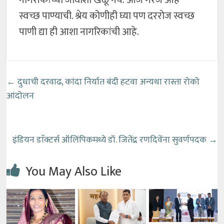
नागरीकांच्या जीवाशी खेळू नये. आज गरज आहे
स्वच्छ पाण्याची. श्रेय कोणीही घ्या पण दररोज स्वच्छ
पाणी द्या ही आशा नागरिकांची आहे.
←
दुधाची दरवाढ, कांदा निर्यात बंदी हटवा अन्यथा रास्ता रोको
आंदोलन
इंडियन डाॅक्टर्स ऑलिंपिकमध्ये डॉ. जितेंद्र रणदिवेंना सुवर्णपदक
→
You May Also Like