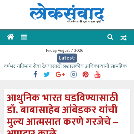
Skip
to
content
लोकसंवाद
ताज्या
घडामोडी
Friday, August 7, 2026
Latest:
वर्षभर गतिमान सेवा देण्यासाठी प्रशासकीय अधिकाऱ्यांनी सामुहिक
प्रयत्न करावे – आमदार काळे
वाढीव निधी देण्यास पाणीपुरवठा मंत्री सकारात्मक – आ.आशुतोष
काळे
आधुनिक भारत घडविण्यासाठी
आत्मामालिक गुरूकूलाचे २२८ विद्यार्थी शिष्यवृत्तीस पात्र
डॉ. बाबासाहेब आंबेडकर यांची
ईच्छा आणि मेहनतीच्या बळावर यश मिळवता येते – शिवप्रसाद
पंडोरे
मुल्य आत्मसात करणे गरजेचे –
आमदार आशुतोष काळे यांचा वाढदिवस विविध सामाजिक
उपक्रमांनी साजरा