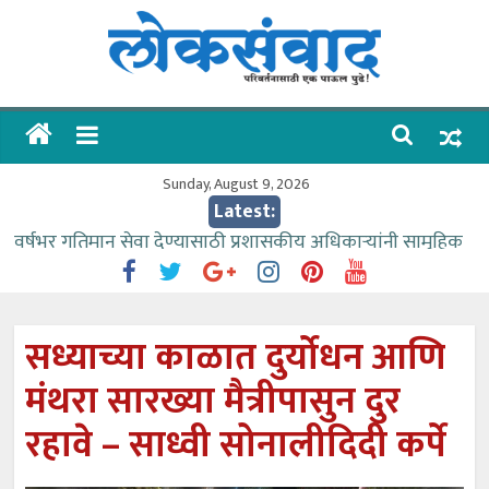
Skip
to
content
लोकसंवाद
ताज्या
घडामोडी
Sunday, August 9, 2026
Latest:
वर्षभर गतिमान सेवा देण्यासाठी प्रशासकीय अधिकाऱ्यांनी सामुहिक
प्रयत्न करावे – आमदार काळे
वाढीव निधी देण्यास पाणीपुरवठा मंत्री सकारात्मक – आ.आशुतोष
काळे
सध्याच्या काळात दुर्योधन आणि
आत्मामालिक गुरूकूलाचे २२८ विद्यार्थी शिष्यवृत्तीस पात्र
मंथरा सारख्या मैत्रीपासुन दुर
ईच्छा आणि मेहनतीच्या बळावर यश मिळवता येते – शिवप्रसाद
पंडोरे
रहावे – साध्वी सोनालीदिदी कर्पे
आमदार आशुतोष काळे यांचा वाढदिवस विविध सामाजिक
उपक्रमांनी साजरा