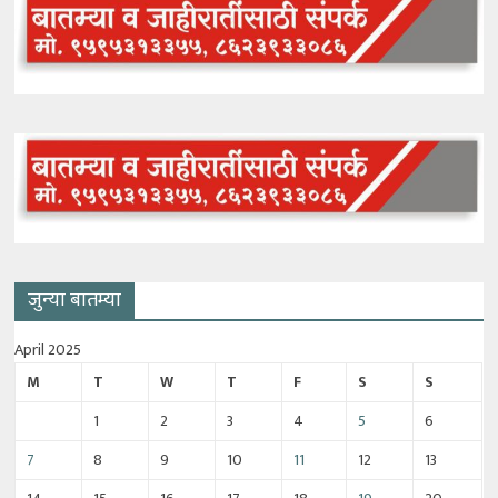
जुन्या बातम्या
April 2025
M
T
W
T
F
S
S
1
2
3
4
5
6
7
8
9
10
11
12
13