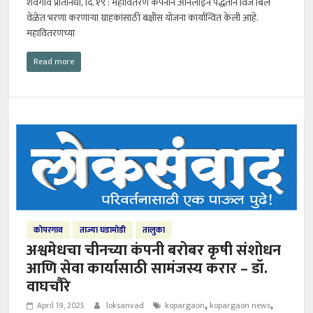
शेवगाव प्रतिनिधी, दि. १९ : महावितरण कंपनीने ऑनलाइन पद्धतीने विज बिल
वेळेत भरणा करणाऱ्या ग्राहकांसाठी बक्षीस योजना कार्यान्वित केली आहे.
महावितरणच्या
Read more
कोपरगाव
ताज्या घडामोडी
तालुका
अश्वमेधचा चीनच्या कंपनी बरोबर कृषी संशोधन
आणि सेवा कार्यासाठी सामंजस्य करार – डॉ.
वाघचौरे
,
,
April 19, 2025
loksanvad
kopargaon
kopargaon news