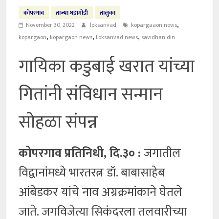
कोपरगाव
ताज्या घडामोडी
तालुका
,
November 30, 2022
loksanvad
kopargaaon news
,
,
,
kopargaon
kopargaon news
Loksanvad news
savidhan din
गायिका कडुबाई खरात यांच्या
गितांनी संविधान सन्मान
सोहळा संपन्न
कोपरगाव प्रतिनिधी, दि.३० :
जगातील
विद्वानांमध्ये भारतरत्न डॉ. बाबासाहेब
आंबेडकर यांचे नाव अग्रक्रमांकाने घेतले
जाते. जगविजेत्या सिकंदरला तलवारीच्या