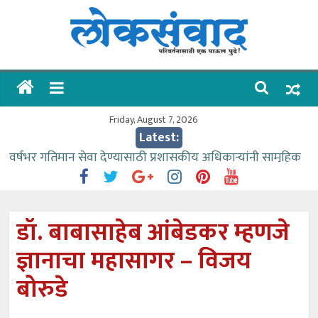
Skip
to
content
लोकसंवाद
ताज्या
घडामोडी
Friday, August 7, 2026
Latest:
वर्षभर गतिमान सेवा देण्यासाठी प्रशासकीय अधिकाऱ्यांनी सामुहिक
प्रयत्न करावे – आमदार काळे
वाढीव निधी देण्यास पाणीपुरवठा मंत्री सकारात्मक – आ.आशुतोष
काळे
डॉ. बाबासाहेब आंबेडकर म्हणजे
आत्मामालिक गुरूकूलाचे २२८ विद्यार्थी शिष्यवृत्तीस पात्र
ज्ञानाचा महासागर – विजय
ईच्छा आणि मेहनतीच्या बळावर यश मिळवता येते – शिवप्रसाद
पंडोरे
बोरुडे
आमदार आशुतोष काळे यांचा वाढदिवस विविध सामाजिक
उपक्रमांनी साजरा