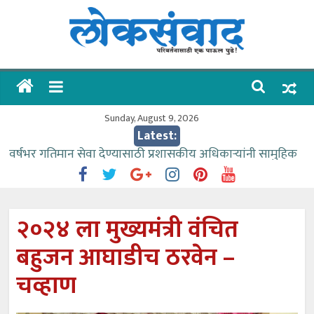
Skip
to
content
लोकसंवाद
ताज्या
घडामोडी
Sunday, August 9, 2026
Latest:
वर्षभर गतिमान सेवा देण्यासाठी प्रशासकीय अधिकाऱ्यांनी सामुहिक
प्रयत्न करावे – आमदार काळे
वाढीव निधी देण्यास पाणीपुरवठा मंत्री सकारात्मक – आ.आशुतोष
काळे
२०२४ ला मुख्यमंत्री वंचित
आत्मामालिक गुरूकूलाचे २२८ विद्यार्थी शिष्यवृत्तीस पात्र
बहुजन आघाडीच ठरवेन –
ईच्छा आणि मेहनतीच्या बळावर यश मिळवता येते – शिवप्रसाद
पंडोरे
चव्हाण
आमदार आशुतोष काळे यांचा वाढदिवस विविध सामाजिक
उपक्रमांनी साजरा