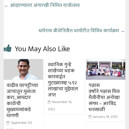
←
आव्हाण्याला अंगारखी निमित्त यात्रोत्सव
धर्मनाथ बीजेनिमीत्त धामोरीत विविध कार्यक्रम
→
You May Also Like
स्थानिक गुन्हे
शाखेच्या धडक
कारवाईत
गुटख्यासह ५.९२
वाढीव घरपट्टीच्या
पन्नास
लाखांचा मुद्देमाल
जाचातून मुक्तता
वर्षांने पन्नास मिञ
जप्त
करा, आमदार
मैञीनींचा अनोखा
November 16,
काळेंची
संगम – अरविंद
मुख्यमंत्र्यांकडे
भनसाळी
2022
मागणी
January 18, 2025
September 20,