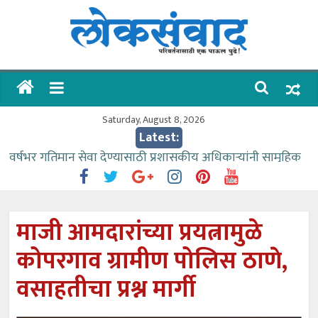
Skip
to
content
लोकसंवाद
ताज्या
घडामोडी
Saturday, August 8, 2026
Latest:
वर्षभर गतिमान सेवा देण्यासाठी प्रशासकीय अधिकाऱ्यांनी सामुहिक
प्रयत्न करावे – आमदार काळे
वाढीव निधी देण्यास पाणीपुरवठा मंत्री सकारात्मक – आ.आशुतोष
काळे
माजी आमदारांच्या प्रयत्नामुळे
आत्मामालिक गुरूकूलाचे २२८ विद्यार्थी शिष्यवृत्तीस पात्र
कोपरगाव ग्रामीण पोलिस ठाणे,
ईच्छा आणि मेहनतीच्या बळावर यश मिळवता येते – शिवप्रसाद
पंडोरे
वसाहतीचा प्रश्न मार्गी
आमदार आशुतोष काळे यांचा वाढदिवस विविध सामाजिक
उपक्रमांनी साजरा