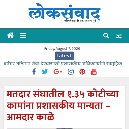
Skip
to
content
लोकसंवाद
ताज्या
घडामोडी
Friday, August 7, 2026
Latest:
वर्षभर गतिमान सेवा देण्यासाठी प्रशासकीय अधिकाऱ्यांनी सामुहिक
प्रयत्न करावे – आमदार काळे
वाढीव निधी देण्यास पाणीपुरवठा मंत्री सकारात्मक – आ.आशुतोष
काळे
मतदार संघातील १.३५ कोटीच्या
आत्मामालिक गुरूकूलाचे २२८ विद्यार्थी शिष्यवृत्तीस पात्र
कामांना प्रशासकीय मान्यता –
ईच्छा आणि मेहनतीच्या बळावर यश मिळवता येते – शिवप्रसाद
पंडोरे
आमदार काळे
आमदार आशुतोष काळे यांचा वाढदिवस विविध सामाजिक
उपक्रमांनी साजरा