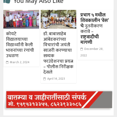
You May Also Like
प्रभाग ५ मधील
शिवकालीन ‘वेस’
चे
नुतनीकरण
करावे –
कोयटे
डॉ. बाबासाहेब
राष्ट्रवादीची
विद्यालयाच्या
आंबेडकरांच्या
मागणी
विद्यार्थ्यांनी केली
विचारांची जयंती
December 28,
भावनांच्या रंगांची
साजरी करण्याचा
उधळण
सम्यक
2022
फाउंडेशनचा प्रयत्न
March 2, 2024
– पोलीस निरीक्षक
देसले
April 14, 2023