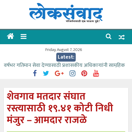
Skip
to
content
लोकसंवाद
ताज्या
घडामोडी
Friday, August 7, 2026
Latest:
वर्षभर गतिमान सेवा देण्यासाठी प्रशासकीय अधिकाऱ्यांनी सामुहिक
प्रयत्न करावे – आमदार काळे
वाढीव निधी देण्यास पाणीपुरवठा मंत्री सकारात्मक – आ.आशुतोष
काळे
शेवगाव मतदार संघात
आत्मामालिक गुरूकूलाचे २२८ विद्यार्थी शिष्यवृत्तीस पात्र
रस्त्यासाठी १९.४१ कोटी निधी
ईच्छा आणि मेहनतीच्या बळावर यश मिळवता येते – शिवप्रसाद
पंडोरे
मंजुर – आमदार राजळे
आमदार आशुतोष काळे यांचा वाढदिवस विविध सामाजिक
उपक्रमांनी साजरा