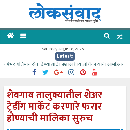
Skip
to
content
लोकसंवाद
ताज्या
घडामोडी
Saturday, August 8, 2026
Latest:
वर्षभर गतिमान सेवा देण्यासाठी प्रशासकीय अधिकाऱ्यांनी सामुहिक
प्रयत्न करावे – आमदार काळे
वाढीव निधी देण्यास पाणीपुरवठा मंत्री सकारात्मक – आ.आशुतोष
काळे
शेवगाव तालुक्यातील शेअर
आत्मामालिक गुरूकूलाचे २२८ विद्यार्थी शिष्यवृत्तीस पात्र
ट्रेडींग मार्केट करणारे फरार
ईच्छा आणि मेहनतीच्या बळावर यश मिळवता येते – शिवप्रसाद
पंडोरे
होण्याची मालिका सुरुच
आमदार आशुतोष काळे यांचा वाढदिवस विविध सामाजिक
उपक्रमांनी साजरा