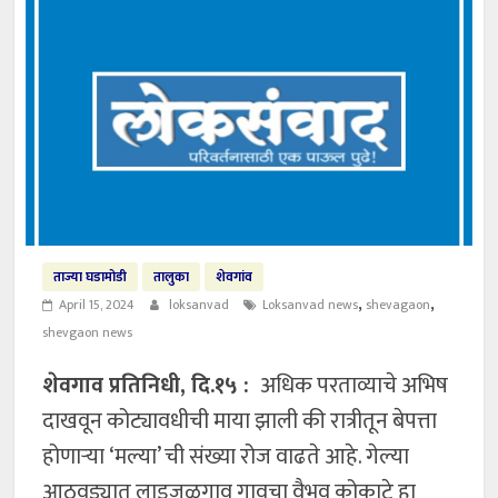
ताज्या घडामोडी
तालुका
शेवगांव
,
,
April 15, 2024
loksanvad
Loksanvad news
shevagaon
shevgaon news
शेवगाव प्रतिनिधी, दि.१५ :
अधिक परताव्याचे अभिष
दाखवून कोट्यावधीची माया झाली की रात्रीतून बेपत्ता
होणाऱ्या ‘मल्या’ ची संख्या रोज वाढते आहे. गेल्या
आठवड्यात लाडजळगाव गावचा वैभव कोकाटे हा