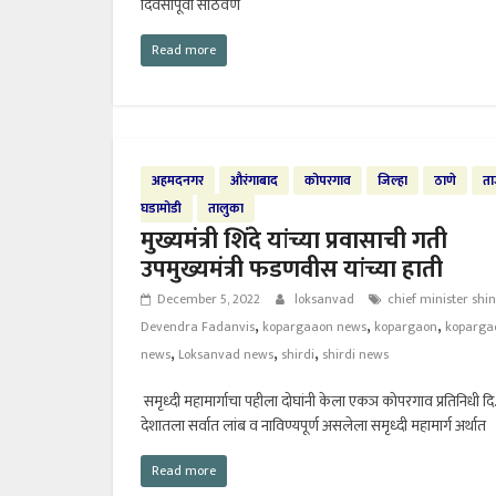
दिवसापूर्वी साठवण
Read more
अहमदनगर
औरंगाबाद
कोपरगाव
जिल्हा
ठाणे
ता
घडामोडी
तालुका
मुख्यमंत्री शिंदे यांच्या प्रवासाची गती
उपमुख्यमंत्री फडणवीस यांच्या हाती
December 5, 2022
loksanvad
chief minister shi
,
,
,
Devendra Fadanvis
kopargaaon news
kopargaon
koparga
,
,
,
news
Loksanvad news
shirdi
shirdi news
समृध्दी महामार्गाचा पहीला दोघांनी केला एकञ कोपरगाव प्रतिनिधी दि.
देशातला सर्वात लांब व नाविण्यपूर्ण असलेला समृध्दी महामार्ग अर्थात
Read more