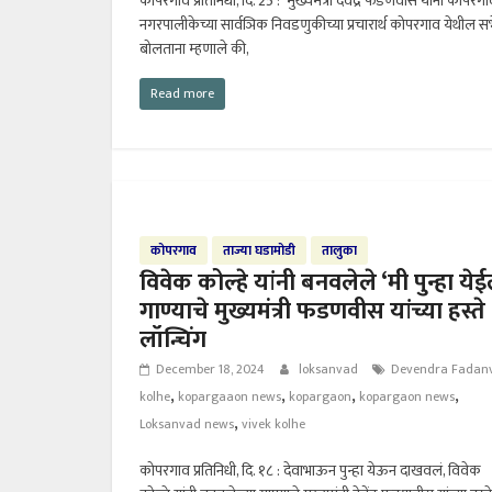
कोपरगाव प्रतिनिधी, दि. 25 : मुख्यमंत्री देवेंद्र फडणवीस यांनी कोपरग
नगरपालीकेच्या सार्वञिक निवडणुकीच्या प्रचारार्थ कोपरगाव येथील स
बोलताना म्हणाले की,
Read more
कोपरगाव
ताज्या घडामोडी
तालुका
विवेक कोल्हे यांनी बनवलेले ‘मी पुन्हा ये
गाण्याचे मुख्यमंत्री फडणवीस यांच्या हस्ते
लॉन्चिंग
December 18, 2024
loksanvad
Devendra Fadanv
,
,
,
,
kolhe
kopargaaon news
kopargaon
kopargaon news
,
Loksanvad news
vivek kolhe
कोपरगाव प्रतिनिधी, दि. १८ : देवाभाऊन पुन्हा येऊन दाखवलं, विवेक