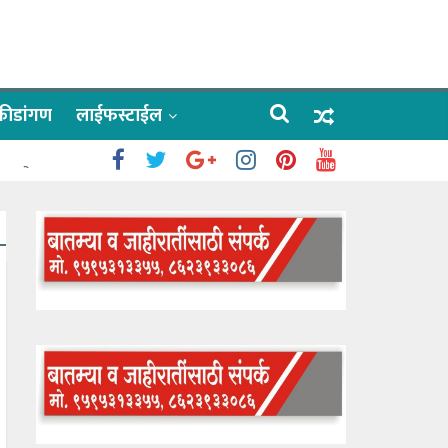
क्रीडांगण
लाईफस्टाईल
 काळे
ाऊलींचे दर्शन