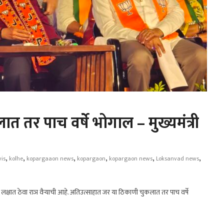
तर पाच वर्षे भोगाल – मुख्यमंत्री
,
,
,
,
,
,
is
kolhe
kopargaaon news
kopargaon
kopargaon news
Loksanvad news
नी लक्षात ठेवा राञ वैऱ्याची आहे. अतिउत्साहात जर या ठिकाणी चुकलात तर पाच वर्षे