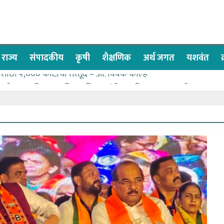
राज्य
संपादकीय
कृषी
शैक्षणिक
अर्थ जगत
यशवंत
नेसाठी २,००० कोटींची तरतूद – आ. विवेक कोल्हे
वा देण्यासाठी प्रशासकीय अधिकाऱ्यांनी सामुहिक प्रयत्न करावे – आमदार
्सवात देश-विदेशातील दिड लाखाहून अधिक भाविकांनी घेतले ओम गुरूदेव म
कलेल्या नागरिकांना संजीवनी युवा प्रतिष्ठानचा मदतीचा हात
च्या पण्याने मतदारसंघातील बंधारे भरून द्यावे -आमदार कोल्हे