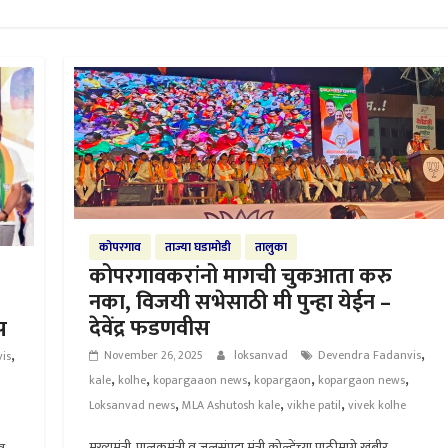
कोपरगाव
ताज्या घडामोडी
तालुका
कोपरगावकरांनो मागची चुकआता करु
नका, विजयी सभेसाठी मी पुन्हा येईन –
देवेंद्र फडणवीस
स
,
,
November 26, 2025
loksanvad
Devendra Fadanvis
is
,
,
,
,
,
kale
kolhe
kopargaaon news
kopargaon
kopargaon news
,
,
,
Loksanvad news
MLA Ashutosh kale
vikhe patil
vivek kolhe
मुख्यमंत्री, पालकमंत्री व जलसंपदा मंत्री कोल्हेंच्या पाठीमागे खंबीर