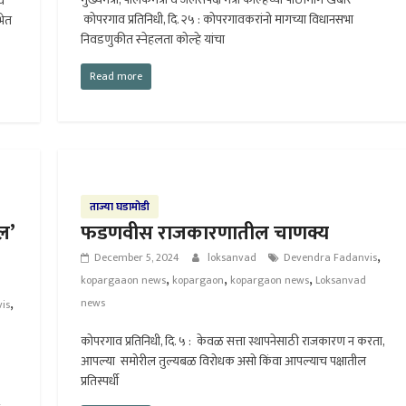
ाव
कोपरगाव प्रतिनिधी, दि. २५ : कोपरगावकरांनो मागच्या विधानसभा
भेत
निवडणुकीत स्नेहलता कोल्हे यांचा
Read more
ताज्या घडामोडी
ईल’
फडणवीस राजकारणातील चाणक्य
,
December 5, 2024
loksanvad
Devendra Fadanvis
,
,
,
kopargaaon news
kopargaon
kopargaon news
Loksanvad
,
news
is
कोपरगाव प्रतिनिधी, दि. ५ : केवळ सत्ता स्थापनेसाठी राजकारण न करता,
आपल्या समोरील तुल्यबळ विरोधक असो किंवा आपल्याच पक्षातील
प्रतिस्पर्धी