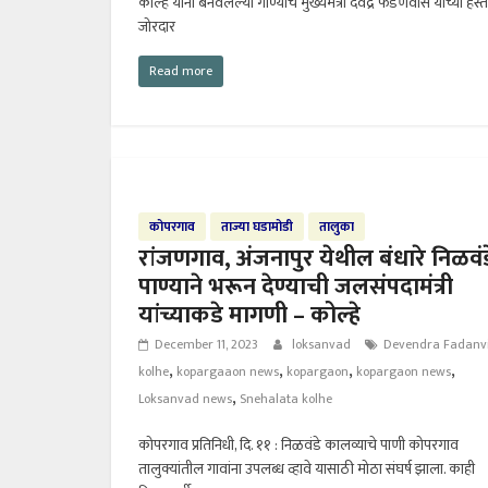
कोल्हे यांनी बनवलेल्या गाण्याचे मुख्यमंत्री देवेंद्र फडणवीस यांच्या हस्ते
जोरदार
Read more
कोपरगाव
ताज्या घडामोडी
तालुका
रांजणगाव, अंजनापुर येथील बंधारे निळवंड
पाण्याने भरून देण्याची जलसंपदामंत्री
यांच्याकडे मागणी – कोल्हे
December 11, 2023
loksanvad
Devendra Fadanv
,
,
,
,
kolhe
kopargaaon news
kopargaon
kopargaon news
,
Loksanvad news
Snehalata kolhe
कोपरगाव प्रतिनिधी, दि. ११ : निळवंडे कालव्याचे पाणी कोपरगाव
तालुक्यांतील गावांना उपलब्ध व्हावे यासाठी मोठा संघर्ष झाला. काही