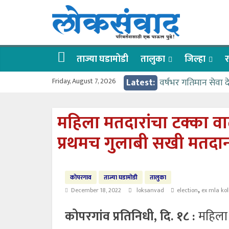
Skip
लोकसंवाद
to
content
ताज्या
घडामोडी
ताज्या घडामोडी
तालुका
जिल्हा
र
Friday, August 7, 2026
Latest:
वर्षभर गतिमान सेवा 
वाढीव निधी देण्यास 
आत्मामालिक गुरूकूलाचे 
महिला मतदारांचा टक्का वा
ईच्छा आणि मेहनतीच्य
प्रथमच गुलाबी सखी मतदान के
आमदार आशुतोष काळे
कोपरगाव
ताज्या घडामोडी
तालुका
,
December 18, 2022
loksanvad
election
ex mla ko
कोपरगांव प्रतिनिधी, दि. १८ :
महिला 