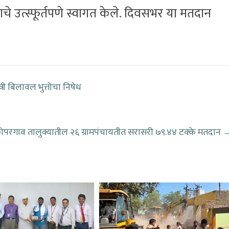
ाचे उत्स्फूर्तपणे स्वागत केले. दिवसभर या मतदान
त्री बिलावल भुत्तोचा निषेध
ोपरगाव तालुक्यातील २६ ग्रामपंचायतीत सरासरी ७९.४४ टक्के मतदान