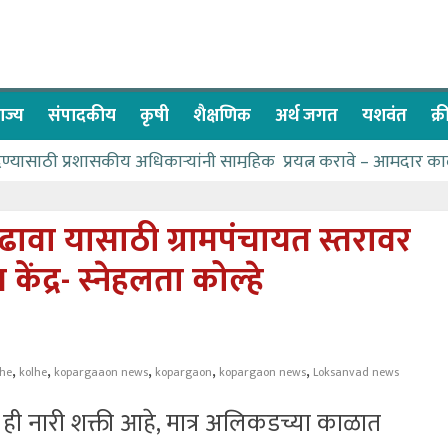
ाज्य
संपादकीय
कृषी
शैक्षणिक
अर्थ जगत
यशवंत
क्
देण्यासाठी प्रशासकीय अधिकाऱ्यांनी सामुहिक प्रयत्न करावे – आमदार का
पाणीपुरवठा मंत्री सकारात्मक – आ.आशुतोष काळे
२२८ विद्यार्थी शिष्यवृत्तीस पात्र
ढावा यासाठी ग्रामपंचायत स्तरावर
ा बळावर यश मिळवता येते – शिवप्रसाद पंडोरे
ंद्र- स्नेहलता कोल्हे
 यांचा वाढदिवस विविध सामाजिक उपक्रमांनी साजरा
,
,
,
,
,
lhe
kolhe
kopargaaon news
kopargaon
kopargaon news
Loksanvad news
ही नारी शक्ती आहे, मात्र अलिकडच्या काळात