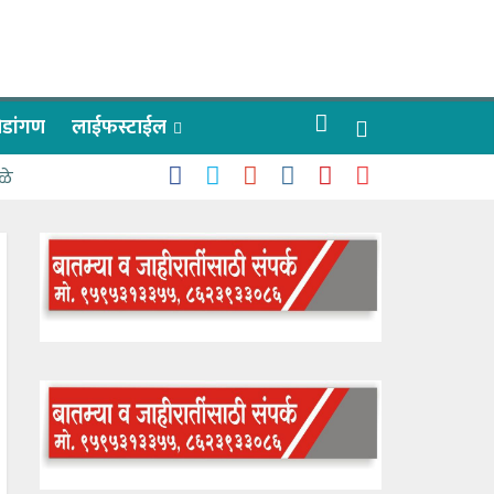
रीडांगण
लाईफस्टाईल
ळे