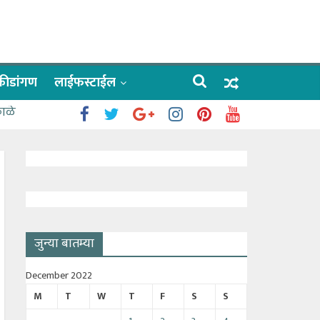
क्रीडांगण
लाईफस्टाईल
काळे
जुन्या बातम्या
December 2022
M
T
W
T
F
S
S