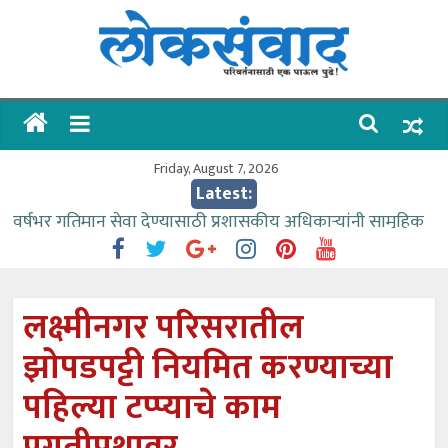
Skip
to
content
लोकसंवाद
ताज्या
घडामोडी
Friday, August 7, 2026
Latest:
वर्षभर गतिमान सेवा देण्यासाठी प्रशासकीय अधिकाऱ्यांनी सामुहिक
प्रयत्न करावे – आमदार काळे
वाढीव निधी देण्यास पाणीपुरवठा मंत्री सकारात्मक – आ.आशुतोष
काळे
लक्ष्मीनगर परिसरातील
आत्मामालिक गुरूकूलाचे २२८ विद्यार्थी शिष्यवृत्तीस पात्र
झोपडपट्टी नियमित करण्याच्या
ईच्छा आणि मेहनतीच्या बळावर यश मिळवता येते – शिवप्रसाद
पंडोरे
पहिल्या टप्प्याचे काम
आमदार आशुतोष काळे यांचा वाढदिवस विविध सामाजिक
उपक्रमांनी साजरा