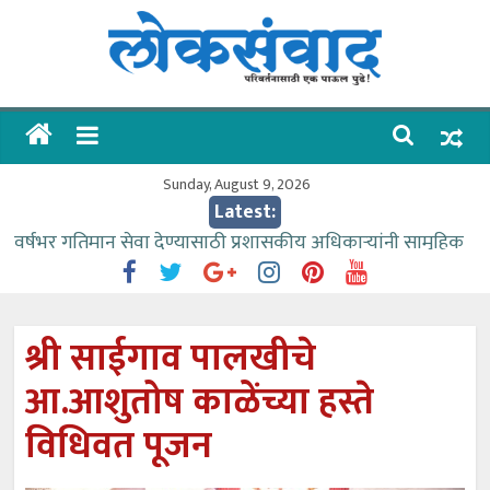
Skip
to
content
लोकसंवाद
ताज्या
घडामोडी
Sunday, August 9, 2026
Latest:
वर्षभर गतिमान सेवा देण्यासाठी प्रशासकीय अधिकाऱ्यांनी सामुहिक
प्रयत्न करावे – आमदार काळे
वाढीव निधी देण्यास पाणीपुरवठा मंत्री सकारात्मक – आ.आशुतोष
काळे
श्री साईगाव पालखीचे
आत्मामालिक गुरूकूलाचे २२८ विद्यार्थी शिष्यवृत्तीस पात्र
आ.आशुतोष काळेंच्या हस्ते
ईच्छा आणि मेहनतीच्या बळावर यश मिळवता येते – शिवप्रसाद
पंडोरे
विधिवत पूजन
आमदार आशुतोष काळे यांचा वाढदिवस विविध सामाजिक
उपक्रमांनी साजरा