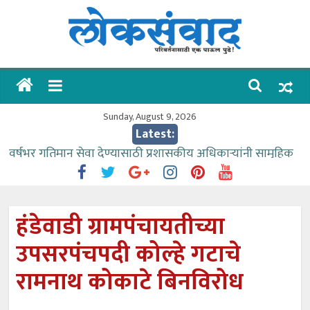
Skip
to
content
लोकसंवाद
ताज्या
घडामोडी
Sunday, August 9, 2026
Latest:
वर्षभर गतिमान सेवा देण्यासाठी प्रशासकीय अधिकाऱ्यांनी सामुहिक
प्रयत्न करावे – आमदार काळे
वाढीव निधी देण्यास पाणीपुरवठा मंत्री सकारात्मक – आ.आशुतोष
काळे
हंडेवाडी ग्रामपंचायतीच्या
आत्मामालिक गुरूकूलाचे २२८ विद्यार्थी शिष्यवृत्तीस पात्र
उपसरपंचपदी कोल्हे गटाचे
ईच्छा आणि मेहनतीच्या बळावर यश मिळवता येते – शिवप्रसाद
पंडोरे
रामनाथ कोकाटे बिनविरोध
आमदार आशुतोष काळे यांचा वाढदिवस विविध सामाजिक
उपक्रमांनी साजरा